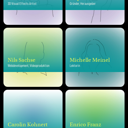
3D Visual Effects Artist
Gründer, Herausgeber
Nils Sachse
Michelle Meinel
Webdevelopment, Videoproduktion
Lektorin
Carolin Kohnert
Enrico Franz