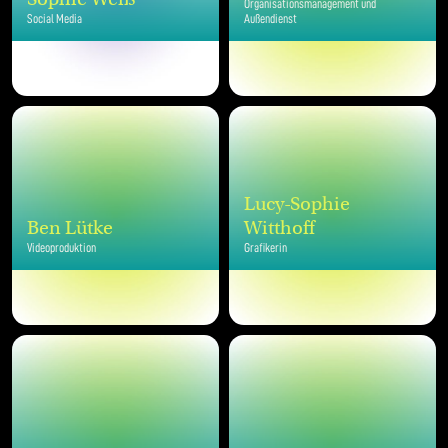
Organisationsmanagement und
Social Media
Außendienst
Lucy-Sophie
Ben Lütke
Witthoff
Videoproduktion
Grafikerin