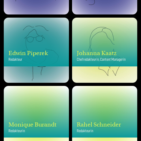
Edwin Piperek
Johanna Kaatz
Redakteur
Chefredakteurin, Content Managerin
Monique Burandt
Rahel Schneider
Redakteurin
Redakteurin