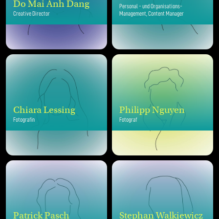
Do Mai Anh Dang
Personal - und Organisations-
Creative Director
Management, Content Manager
Chiara Lessing
Philipp Nguyen
Fotografin
Fotograf
Patrick Pasch
Stephan Walkiewicz