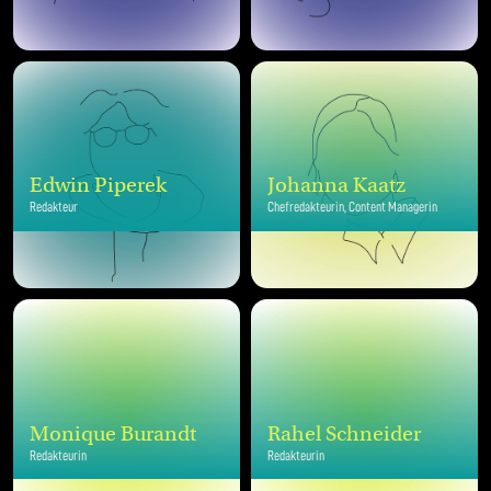
Edwin Piperek
Johanna Kaatz
Redakteur
Chefredakteurin, Content Managerin
Monique Burandt
Rahel Schneider
Redakteurin
Redakteurin