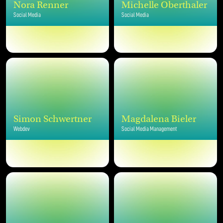
Nora Renner
Michelle Oberthaler
Social Media
Social Media
Simon Schwertner
Magdalena Bieler
Webdev
Social Media Management