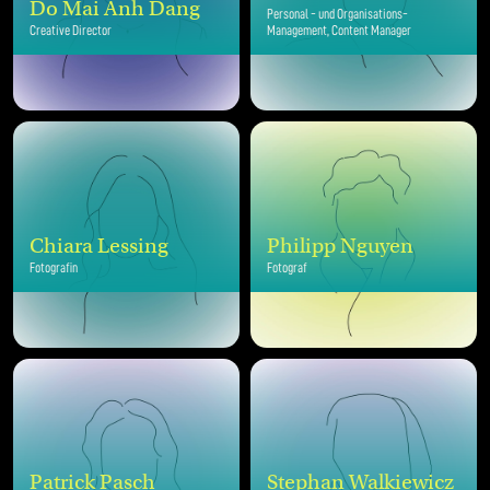
Do Mai Anh Dang
Personal - und Organisations-
Creative Director
Management, Content Manager
Chiara Lessing
Philipp Nguyen
Fotografin
Fotograf
Patrick Pasch
Stephan Walkiewicz