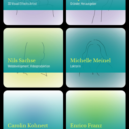
3D Visual Effects Artist
Gründer, Herausgeber
Nils Sachse
Michelle Meinel
Webdevelopment, Videoproduktion
Lektorin
Carolin Kohnert
Enrico Franz