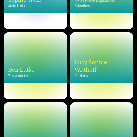
Organisationsmanagement und
Social Media
Außendienst
Lucy-Sophie
Ben Lütke
Witthoff
Videoproduktion
Grafikerin