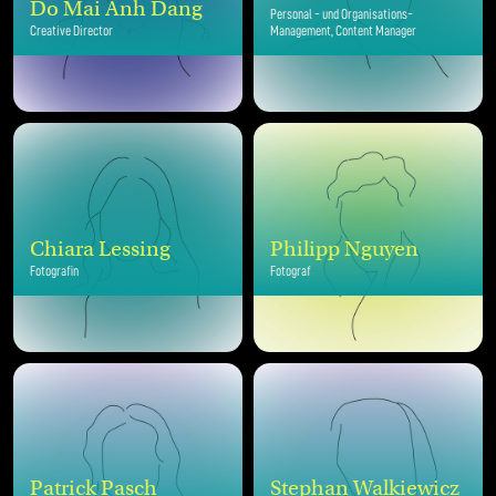
Do Mai Anh Dang
Personal - und Organisations-
Creative Director
Management, Content Manager
Chiara Lessing
Philipp Nguyen
Fotografin
Fotograf
Patrick Pasch
Stephan Walkiewicz