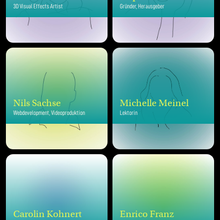
3D Visual Effects Artist
Gründer, Herausgeber
Nils Sachse
Michelle Meinel
Webdevelopment, Videoproduktion
Lektorin
Carolin Kohnert
Enrico Franz