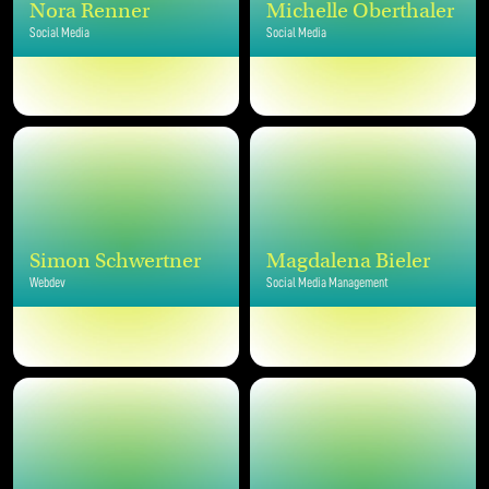
Nora Renner
Michelle Oberthaler
Social Media
Social Media
Simon Schwertner
Magdalena Bieler
Webdev
Social Media Management