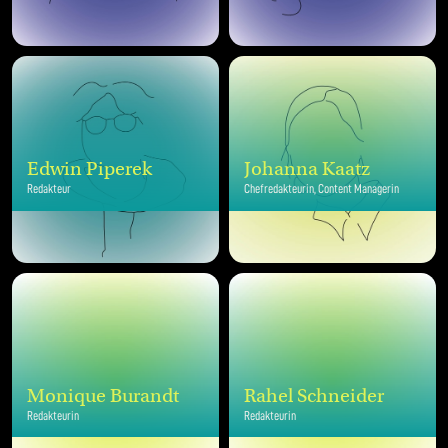
Edwin Piperek
Johanna Kaatz
Redakteur
Chefredakteurin, Content Managerin
Monique Burandt
Rahel Schneider
Redakteurin
Redakteurin