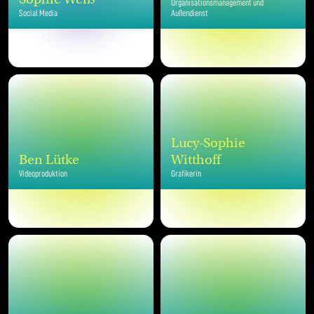
Organisationsmanagement und
Social Media
Außendienst
Lucy-Sophie
Ben Lütke
Witthoff
Videoproduktion
Grafikerin