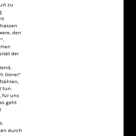
urt zu
g
ht
r hassen
were, den
”,
schen
ität der
tend,
ch Döner”
fzählen,
 tun.
, für uns
Das geht
t
ch
sen durch