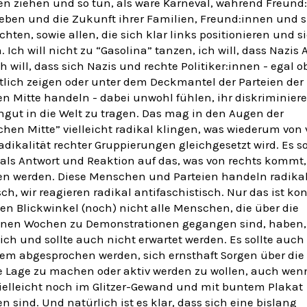
en ziehen und so tun, als wäre Karneval, während Freund
eben und die Zukunft ihrer Familien, Freund:innen und s
rchten, sowie allen, die sich klar links positionieren und s
. Ich will nicht zu “Gasolina” tanzen, ich will, dass Nazis 
h will, dass sich Nazis und rechte Politiker:innen - egal o
tlich zeigen oder unter dem Deckmantel der Parteien der
en Mitte handeln - dabei unwohl fühlen, ihr diskriminier
gut in die Welt zu tragen. Das mag in den Augen der
chen Mitte” vielleicht radikal klingen, was wiederum von 
adikalität rechter Gruppierungen gleichgesetzt wird. Es so
als Antwort und Reaktion auf das, was von rechts kommt,
en werden. Diese Menschen und Parteien handeln radika
sch, wir reagieren radikal antifaschistisch. Nur das ist ko
en Blickwinkel (noch) nicht alle Menschen, die über die
nen Wochen zu Demonstrationen gegangen sind, haben, 
ich und sollte auch nicht erwartet werden. Es sollte auch
m abgesprochen werden, sich ernsthaft Sorgen über die 
e Lage zu machen oder aktiv werden zu wollen, auch wenn
vielleicht noch im Glitzer-Gewand und mit buntem Plakat
n sind. Und natürlich ist es klar, dass sich eine bislang