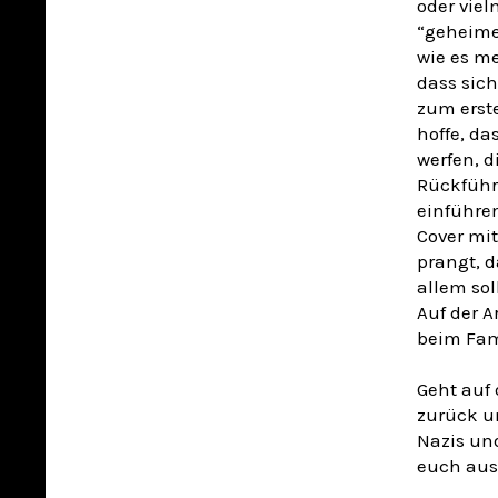
oder viel
“geheimen
wie es me
dass sich
zum erste
hoffe, da
werfen, d
Rückführ
einführe
Cover mit
prangt, d
allem sol
Auf der A
beim Fam
Geht auf 
zurück u
Nazis und
euch aus