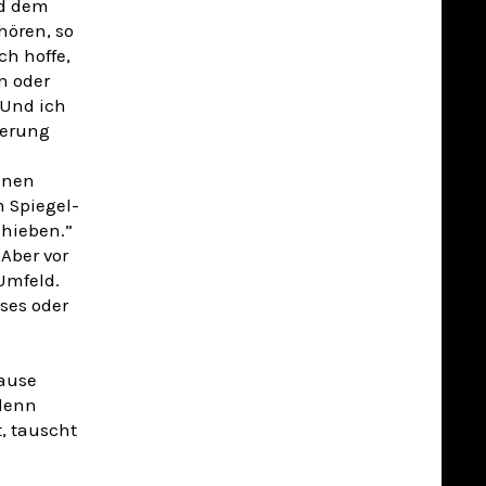
nd dem
hören, so
ch hoffe,
n oder
 Und ich
ierung
nnen
 Spiegel-
chieben.”
Aber vor
Umfeld.
ises oder
Hause
 denn
, tauscht