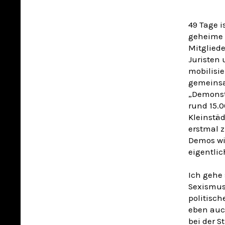
49 Tage i
geheime T
Mitglied
Juristen
mobilisie
gemeinsa
„Demonst
rund 15.
Kleinstä
erstmal z
Demos wir
eigentlic
Ich gehe
Sexismus
politisc
eben auch
bei der S