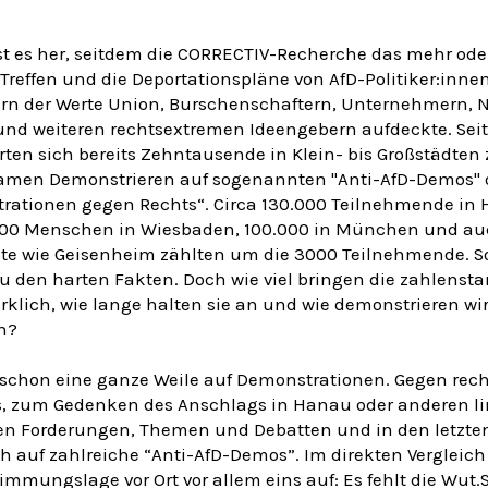
st es her, seitdem die CORRECTIV-Recherche das mehr ode
reffen und die Deportationspläne von AfD-Politiker:innen
ern der Werte Union, Burschenschaftern, Unternehmern, N
 und weiteren rechtsextremen Ideengebern aufdeckte. Se
rten sich bereits Zehntausende in Klein- bis Großstädten
men Demonstrieren auf sogenannten "Anti-AfD-Demos" 
rationen gegen Rechts“. Circa 130.000 Teilnehmende in
000 Menschen in Wiesbaden, 100.000 in München und a
dte wie Geisenheim zählten um die 3000 Teilnehmende. So
u den harten Fakten. Doch wie viel bringen die zahlenst
klich, wie lange halten sie an und wie demonstrieren wi
h?
 schon eine ganze Weile auf Demonstrationen. Gegen rech
, zum Gedenken des Anschlags in Hanau oder anderen li
hen Forderungen, Themen und Debatten und in den letzt
 auf zahlreiche “Anti-AfD-Demos”. Im direkten Vergleich 
timmungslage vor Ort vor allem eins auf: Es fehlt die Wut.
S