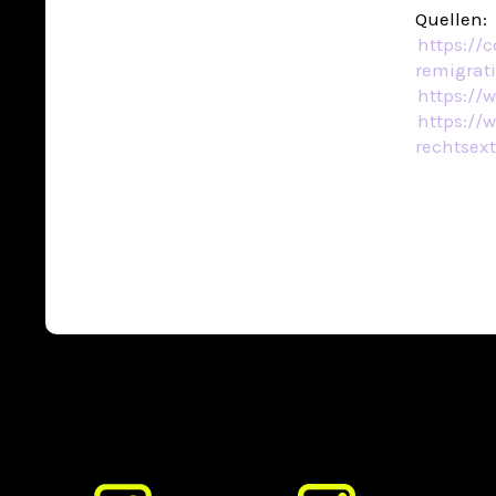
Quellen:
https://
remigrat
https://
https://
rechtsex