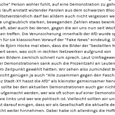
sche” Person wohler fühlt, auf eine Demonstration zu geh
k läuft anstatt wütender Parolen aus dem schwarzen Bloc
elbstverständlich darf bei alldem auch nicht vergessen we
se unglaublich starken, bewegenden Zahlen etwas bewirke
aft, aber auch bei denen, gegen die wir uns nun seit Woc
en treffen. Die Verunsicherung innerhalb der AfD wurde 
 für sie klassischen Vorwurf der “Fake News” eindeutig. 
e Björn Höcke mal eben, dass die Bilder der “bestellten
rt seien, was sich in rechten Netzwerken aufgrund von
ten Bildern ziemlich schnell rum sprach. Laut Umfragewe
er Demonstrationen sank auch die Prozentzahl an Leuten,
em Zeitpunkt gewählt hätten. Wir sehen also zumindest 
leicht genügen ja auch “Alle zusammen gegen den Fasc
z Stadt-XY hasst die AfD” als kleinster gemeinsamer Nen
t sollte bei den aktuellen Demonstrationen auch gar nicht
aufgemacht werden, wer wie oft schon auf einer Demonstr
ie links und wer wie politisch ist. Vielleicht sollten wir un
st darauf einigen, dass wir als Gesellschaft die aktuelle d
icht weiter hinnehmen. Dabei habe ich allerdings die Hof