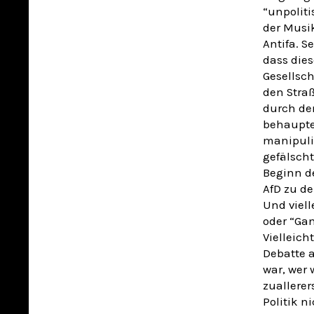
“unpoliti
der Musi
Antifa. S
dass die
Gesellsch
den Straß
durch den
behauptet
manipulie
gefälsch
Beginn d
AfD zu d
Und viel
oder “Gan
Vielleich
Debatte 
war, wer w
zuallerer
Politik n