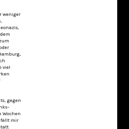
r weniger
,
eonazis,
itdem
 zum
oder
 Hamburg,
uch
 viel
arken
r
ts, gegen
nks-
en Wochen
fällt mir
tatt