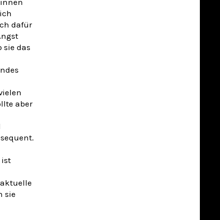
:innen
ich
ich dafür
Angst
b sie das
endes
vielen
llte aber
l
nsequent.
ist
aktuelle
 sie