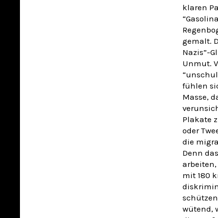
klaren Pa
“Gasolin
Regenbog
gemalt. D
Nazis”-Gl
Unmut. Vi
“unschul
fühlen si
Masse, da
verunsic
Plakate z
oder Twee
die migra
Denn das 
arbeiten,
mit 180 k
diskrimi
schützens
wütend, 