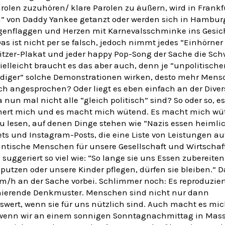
rolen zuzuhören/ klare Parolen zu äußern, wird in Frankf
a” von Daddy Yankee getanzt oder werden sich in Hambur
enflaggen und Herzen mit Karnevalsschminke ins Gesic
as ist nicht per se falsch, jedoch nimmt jedes “Einhörne
itzer-Plakat und jeder happy Pop-Song der Sache die Sch
elleicht braucht es das aber auch, denn je “unpolitischer
diger” solche Demonstrationen wirken, desto mehr Men
ch angesprochen? Oder liegt es eben einfach an der Divers
 nun mal nicht alle “gleich politisch” sind? So oder so, es
hert mich und es macht mich wütend. Es macht mich wü
u lesen, auf denen Dinge stehen wie “Nazis essen heimli
ts und Instagram-Posts, die eine Liste von Leistungen au
ntische Menschen für unsere Gesellschaft und Wirtschaft
suggeriert so viel wie: “So lange sie uns Essen zubereiten
 putzen oder unsere Kinder pflegen, dürfen sie bleiben.” 
m/h an der Sache vorbei. Schlimmer noch: Es reproduzier
nierende Denkmuster. Menschen sind nicht nur dann
wert, wenn sie für uns nützlich sind. Auch macht es mi
wenn wir an einem sonnigen Sonntagnachmittag in Mas