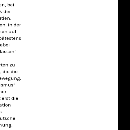
en, bei
k der
rden,
n. In der
hen auf
spätestens
Dabei
 Massen”
rten zu
 die die
Bewegung.
hismus”
ner.
 erst die
ation
s
eutsche
fnung,