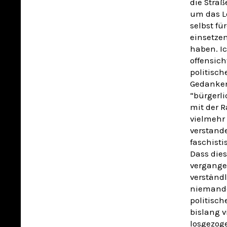
die Straß
um das L
selbst fü
einsetzen
haben. Ic
offensich
politisch
Gedanken
“bürgerli
mit der R
vielmehr 
verstand
faschisti
Dass dies
vergange
verständl
niemande
politisch
bislang 
losgezoge