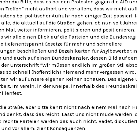
mehr die Bitte, dass es bei den Protesten gegen die AfD u
 Treffen” nicht aufhört und vor allem, dass wir nicht auf
istens bei politischer Aufruhr nach einiger Zeit passiert. I
 alle, die aktuell auf die Straßen gehen, ob nun seit Jahre
n Mal, weiter informieren, politisieren und positionieren.
ss wir alle einen Blick auf die Parteien und die Bundesreg
ie tiefenentspannt Gesetze für mehr und schnellere
ungen beschließen und Bezahlkarten für Asylbewerber:i
n und auch auf einen Bundeskanzler, dessen Bild auf dem
 der Unterschrift “Wir müssen endlich im großen Stil abs
as so schnell (hoffentlich) niemand mehr vergessen wird. 
lten wir auf unsere eigenen Reihen schauen. Das eigene 
rbeit, im Verein, in der Kneipe, innerhalb des Freundeskre
ilienfest.
die Straße, aber bitte kehrt nicht nach einem Mal nach 
nd denkt, dass das reicht. Lasst uns nicht müde werden,
 rechte Parteien werden das auch nicht. Redet, diskutiert
 und vor allem: zieht Konsequenzen.