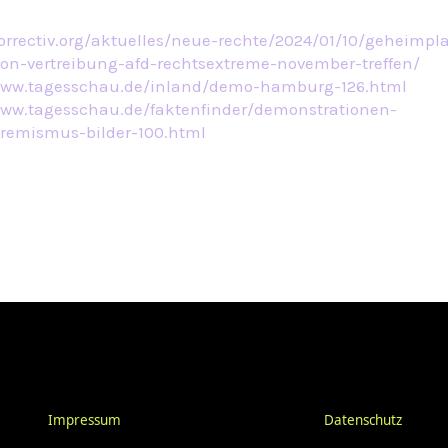
correctiv.org/aktuelles/neue-rechte/2024/01/10/geheimpl
ion-vertreibung-afd-rechtsextreme-november-treffen/
www.tagesschau.de/inland/demo-hamburg-126.html
www.tagesschau.de/faktenfinder/demonstrationen-
tremismus-bilder-100.html
Impressum
Datenschutz