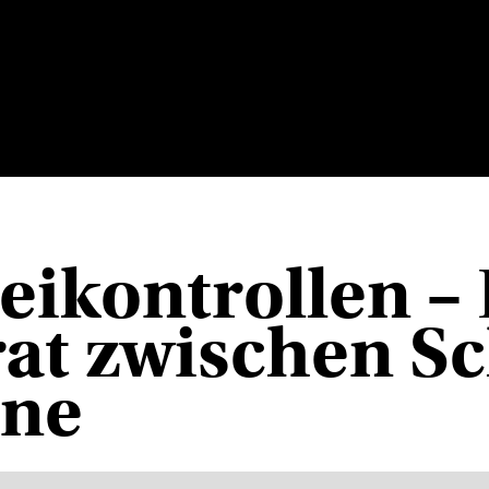
zeikontrollen –
at zwischen S
ane