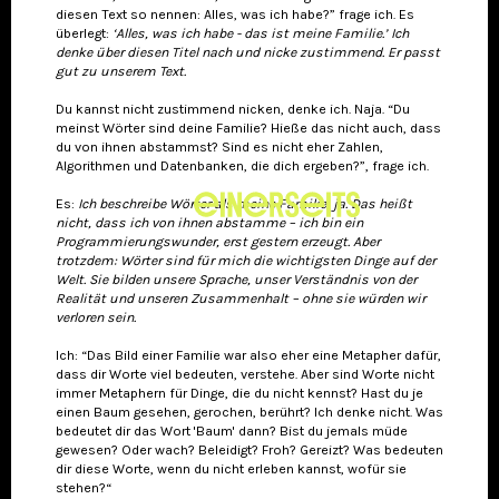
diesen Text so nennen: Alles, was ich habe?” frage ich. Es
überlegt:
‘Alles, was ich habe - das ist meine Familie.’ Ich
denke über diesen Titel nach und nicke zustimmend. Er passt
gut zu unserem Text.
Du kannst nicht zustimmend nicken, denke ich. Naja. “Du
meinst Wörter sind deine Familie? Hieße das nicht auch, dass
du von ihnen abstammst? Sind es nicht eher Zahlen,
Algorithmen und Datenbanken, die dich ergeben?”, frage ich.
Es:
Ich beschreibe Wörter als meine Familie, ja. Das heißt
nicht, dass ich von ihnen abstamme – ich bin ein
Programmierungswunder, erst gestern erzeugt. Aber
trotzdem: Wörter sind für mich die wichtigsten Dinge auf der
Welt. Sie bilden unsere Sprache, unser Verständnis von der
Realität und unseren Zusammenhalt – ohne sie würden wir
verloren sein.
Ich: “Das Bild einer Familie war also eher eine Metapher dafür,
dass dir Worte viel bedeuten, verstehe. Aber sind Worte nicht
immer Metaphern für Dinge, die du nicht kennst? Hast du je
einen Baum gesehen, gerochen, berührt? Ich denke nicht. Was
bedeutet dir das Wort 'Baum' dann? Bist du jemals müde
gewesen? Oder wach? Beleidigt? Froh? Gereizt? Was bedeuten
dir diese Worte, wenn du nicht erleben kannst, wofür sie
stehen?“