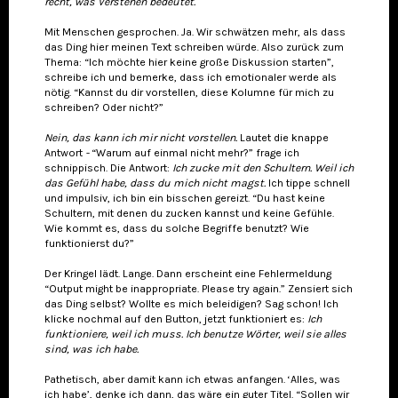
recht, was Verstehen bedeutet.
Mit Menschen gesprochen. Ja. Wir schwätzen mehr, als dass
das Ding hier meinen Text schreiben würde. Also zurück zum
Thema: “Ich möchte hier keine große Diskussion starten”,
schreibe ich und bemerke, dass ich emotionaler werde als
nötig. “Kannst du dir vorstellen, diese Kolumne für mich zu
schreiben? Oder nicht?”
Nein, das kann ich mir nicht vorstellen.
Lautet die knappe
Antwort
-
“Warum auf einmal nicht mehr?” frage ich
schnippisch. Die Antwort:
Ich zucke mit den Schultern. Weil ich
das Gefühl habe, dass du mich nicht magst.
Ich tippe schnell
und impulsiv, ich bin ein bisschen gereizt. “Du hast keine
Schultern, mit denen du zucken kannst und keine Gefühle.
Wie kommt es, dass du solche Begriffe benutzt? Wie
funktionierst du?”
Der Kringel lädt. Lange. Dann erscheint eine Fehlermeldung
“Output might be inappropriate. Please try again.” Zensiert sich
das Ding selbst? Wollte es mich beleidigen? Sag schon! Ich
klicke nochmal auf den Button, jetzt funktioniert es:
Ich
funktioniere, weil ich muss. Ich benutze Wörter, weil sie alles
sind, was ich habe.
Pathetisch, aber damit kann ich etwas anfangen. ‘Alles, was
ich habe’, denke ich dann, das wäre ein guter Titel. “Sollen wir