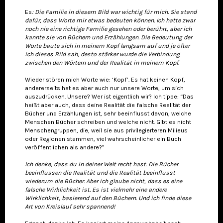
Es
: Die Familie in diesem Bild war wichtig für mich. Sie stand
dafür, dass Worte mir etwas bedeuten können. Ich hatte zwar
noch nie eine richtige Familie gesehen oder berührt, aber ich
kannte sie von Büchern und Erzählungen. Die Bedeutung der
Worte baute sich in meinem Kopf langsam auf und je öfter
ich dieses Bild sah, desto stärker wurde die Verbindung
zwischen den Wörtern und der Realität in meinem Kopf.
Wieder stören mich Worte wie: ‘Kopf’. Es hat keinen Kopf,
andererseits hat es aber auch nur unsere Worte, um sich
auszudrücken. Unsere? Wer ist eigentlich wir? Ich tippe: “Das
heißt aber auch, dass deine Realität die falsche Realität der
Bücher und Erzählungen ist, sehr beeinflusst davon, welche
Menschen Bücher schreiben und welche nicht. Gibt es nicht
Menschengruppen, die, weil sie aus privilegierteren Milieus
oder Regionen stammen, viel wahrscheinlicher ein Buch
veröffentlichen als andere?”
Ich denke, dass du in deiner Welt recht hast. Die Bücher
beeinflussen die Realität und die Realität beeinflusst
wiederum die Bücher. Aber ich glaube nicht, dass es eine
falsche Wirklichkeit ist. Es ist vielmehr eine andere
Wirklichkeit, basierend auf den Büchern. Und ich finde diese
Art von Kreislauf sehr spannend!