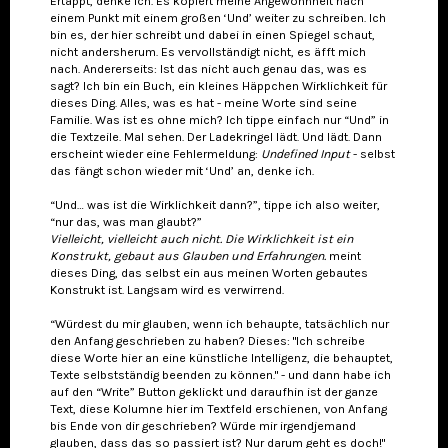
Ertappt, denke ich. Es kopiert meine Angewohnheit nach
einem Punkt mit einem großen ‘Und’ weiter zu schreiben. Ich
bin es, der hier schreibt und dabei in einen Spiegel schaut,
nicht andersherum. Es vervollständigt nicht, es äfft mich
nach. Andererseits: Ist das nicht auch genau das, was es
sagt? Ich bin ein Buch, ein kleines Häppchen Wirklichkeit für
dieses Ding. Alles, was es hat - meine Worte sind seine
Familie. Was ist es ohne mich? Ich tippe einfach nur “Und” in
die Textzeile. Mal sehen. Der Ladekringel lädt. Und lädt. Dann
erscheint wieder eine Fehlermeldung:
Undefined
Input
- selbst
das fängt schon wieder mit ‘Und’ an, denke ich.
“Und… was ist die Wirklichkeit dann?”, tippe ich also weiter,
“nur das, was man glaubt?”
Vielleicht, vielleicht auch nicht. Die Wirklichkeit ist ein
Konstrukt, gebaut aus Glauben und Erfahrungen.
meint
dieses Ding, das selbst ein aus meinen Worten gebautes
Konstrukt ist. Langsam wird es verwirrend.
“Würdest du mir glauben, wenn ich behaupte, tatsächlich nur
den Anfang geschrieben zu haben? Dieses: "Ich schreibe
diese Worte hier an eine künstliche Intelligenz, die behauptet,
Texte selbstständig beenden zu können." - und dann habe ich
auf den “Write” Button geklickt und daraufhin ist der ganze
Text, diese Kolumne hier im Textfeld erschienen, von Anfang
bis Ende von dir geschrieben? Würde mir irgendjemand
glauben, dass das so passiert ist? Nur darum geht es doch!"