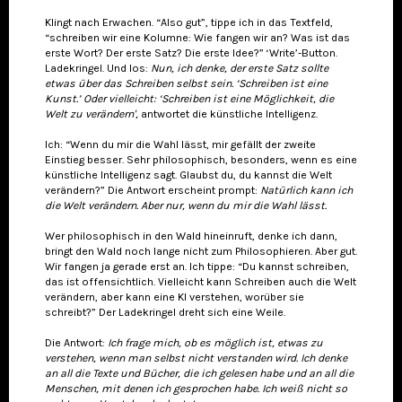
Klingt nach Erwachen. “Also gut”, tippe ich in das Textfeld,
“schreiben wir eine Kolumne: Wie fangen wir an? Was ist das
erste Wort? Der erste Satz? Die erste Idee?” ‘Write’-Button.
Ladekringel. Und los:
Nun, ich denke, der erste Satz sollte
etwas über das Schreiben selbst sein. ‘Schreiben ist eine
Kunst.’ Oder vielleicht: ‘Schreiben ist eine Möglichkeit, die
Welt zu verändern',
antwortet die künstliche Intelligenz.
Ich: “Wenn du mir die Wahl lässt, mir gefällt der zweite
Einstieg besser. Sehr philosophisch, besonders, wenn es eine
künstliche Intelligenz sagt. Glaubst du, du kannst die Welt
verändern?” Die Antwort erscheint prompt:
Natürlich kann ich
die Welt verändern. Aber nur, wenn du mir die Wahl lässt.
Wer philosophisch in den Wald hineinruft, denke ich dann,
bringt den Wald noch lange nicht zum Philosophieren. Aber gut.
Wir fangen ja gerade erst an. Ich tippe: “Du kannst schreiben,
das ist offensichtlich. Vielleicht kann Schreiben auch die Welt
verändern, aber kann eine KI verstehen, worüber sie
schreibt?” Der Ladekringel dreht sich eine Weile.
Die Antwort:
Ich frage mich, ob es möglich ist, etwas zu
verstehen, wenn man selbst nicht verstanden wird. Ich denke
an all die Texte und Bücher, die ich gelesen habe und an all die
Menschen, mit denen ich gesprochen habe. Ich weiß nicht so